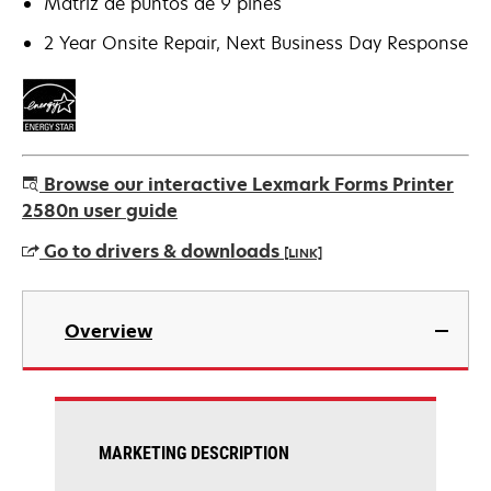
Matriz de puntos de 9 pines
2 Year Onsite Repair, Next Business Day Response
Browse our interactive Lexmark Forms Printer
2580n user guide
Go to drivers & downloads
[LINK]
opens
in
Overview
a
new
tab
MARKETING DESCRIPTION