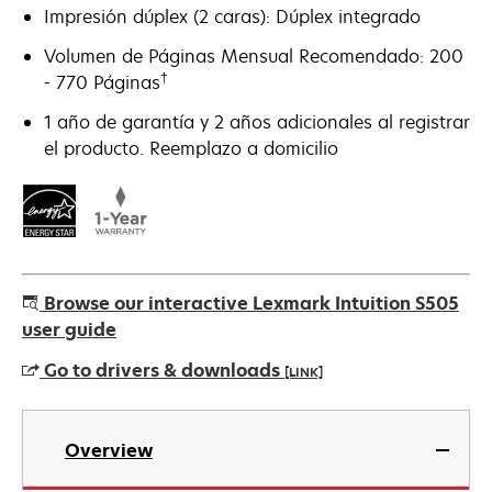
Impresión dúplex (2 caras): Dúplex integrado
Volumen de Páginas Mensual Recomendado: 200
†
- 770 Páginas
1 año de garantía y 2 años adicionales al registrar
el producto. Reemplazo a domicilio
Browse our interactive Lexmark Intuition S505
user guide
Go to drivers & downloads
[LINK]
opens
in
Overview
a
new