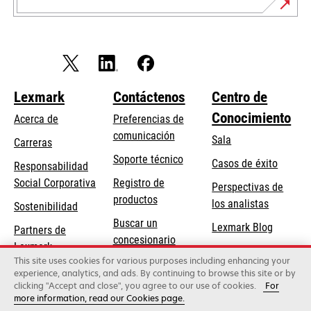
Lexmark
Contáctenos
Centro de
Conocimiento
Acerca de
Preferencias de
comunicación
Sala
Carreras
opens
Soporte técnico
Casos de éxito
Responsabilidad
in
opens
Social Corporativa
Registro de
Perspectivas de
a
in
productos
los analistas
Sostenibilidad
new
a
Buscar un
tab
Lexmark Blog
Partners de
new
concesionario
Lexmark
tab
This site uses cookies for various purposes including enhancing your
experience, analytics, and ads. By continuing to browse this site or by
clicking "Accept and close", you agree to our use of cookies.
For
Lexmark International, Inc., una empresa de Xerox
more information, read our Cookies page.
©2026 Todos los derechos reservados.