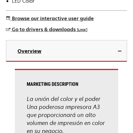
LED Color
Browse our interactive user guide
Go to drivers & downloads
[LINK]
opens
in
Overview
a
new
tab
MARKETING DESCRIPTION
La unión del color y el poder
Una poderosa impresora A3
que proporcionará un alto
volumen de impresión en color
en su negocio.