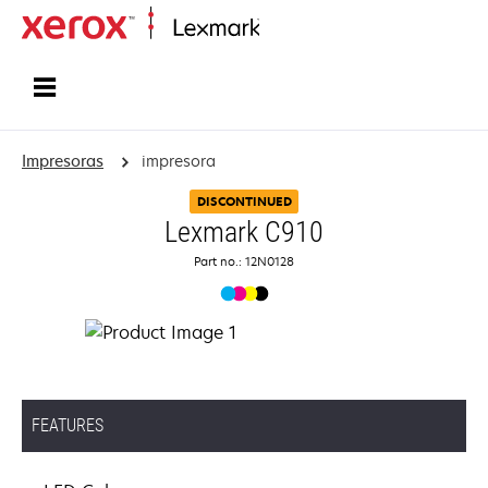
Inicio
Impresoras
impresora
DISCONTINUED
Lexmark C910
Part no.: 12N0128
FEATURES