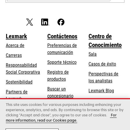
Lexmark
Contáctenos
Centro de
Conocimiento
Acerca de
Preferencias de
comunicación
Sala
Carreras
opens
Soporte técnico
Casos de éxito
Responsabilidad
in
opens
Social Corporativa
Registro de
Perspectivas de
a
in
productos
los analistas
Sostenibilidad
new
a
Buscar un
tab
Lexmark Blog
Partners de
new
concesionario
Lexmark
tab
This site uses cookies for various purposes including enhancing your
experience, analytics, and ads. By continuing to browse this site or by
clicking "Accept and close", you agree to our use of cookies.
For
Lexmark International, Inc., una empresa de Xerox
more information, read our Cookies page.
©2026 Todos los derechos reservados.