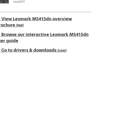
View Lexmark MS415dn overview
rochure
[PDF]
pens
Browse our interactive Lexmark MS415dn
ser guide
Go to drivers & downloads
[LINK]
ew
ab
pens
ew
ab