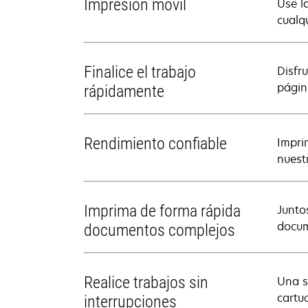
Impresión móvil
Use l
cualq
Finalice el trabajo
Disfr
págin
rápidamente
Rendimiento confiable
Impri
nuest
Imprima de forma rápida
Junto
docum
documentos complejos
Realice trabajos sin
Una s
cartu
interrupciones