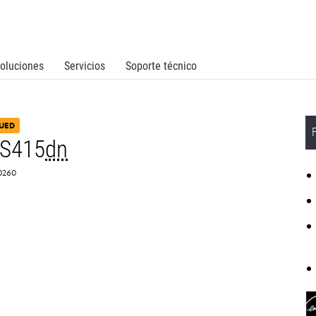
oluciones
Servicios
Soporte técnico
UED
MS415
dn
S0260