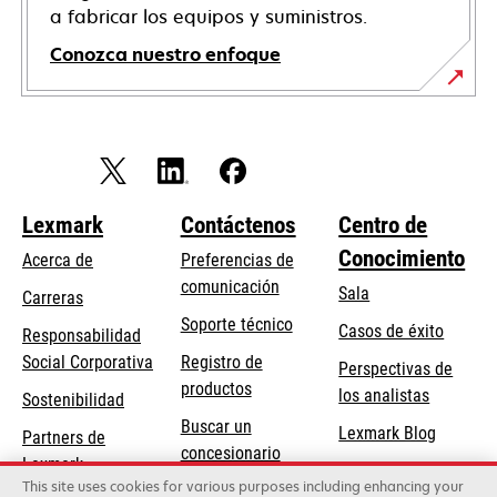
a fabricar los equipos y suministros.
Conozca nuestro enfoque
Lexmark
Contáctenos
Centro de
Conocimiento
Acerca de
Preferencias de
comunicación
Sala
Carreras
opens
Soporte técnico
Casos de éxito
Responsabilidad
in
opens
Social Corporativa
Registro de
Perspectivas de
a
in
productos
los analistas
Sostenibilidad
new
a
Buscar un
tab
Lexmark Blog
Partners de
new
concesionario
Lexmark
tab
This site uses cookies for various purposes including enhancing your