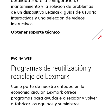
detallada sobre la configuración, el
mantenimiento y la solución de problemas
de un dispositivo Lexmark, guías de usuario
interactivas y una selección de vídeos
instructivos.
Obtener soporte técnico
opens
in
a
PÁGINA WEB
new
tab
Programas de reutilización y
reciclaje de Lexmark
Como parte de nuestro enfoque en la
economía circular, Lexmark ofrece
programas para ayudarle a reciclar y volver
a fabricar los equipos y suministros.