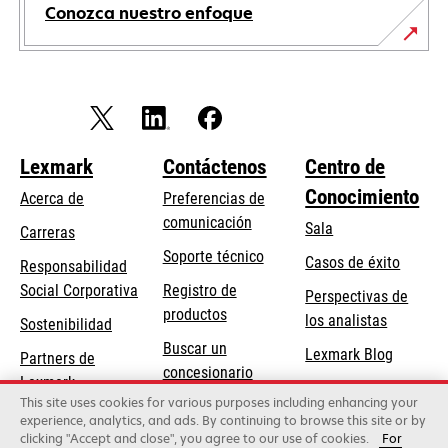
Conozca nuestro enfoque
Lexmark
Contáctenos
Centro de
Conocimiento
Acerca de
Preferencias de
comunicación
Sala
Carreras
opens
Soporte técnico
Casos de éxito
Responsabilidad
in
opens
Social Corporativa
Registro de
Perspectivas de
a
in
productos
los analistas
Sostenibilidad
new
a
Buscar un
tab
Lexmark Blog
Partners de
new
concesionario
Lexmark
tab
This site uses cookies for various purposes including enhancing your
experience, analytics, and ads. By continuing to browse this site or by
clicking "Accept and close", you agree to our use of cookies.
For
Lexmark International, Inc., una empresa de Xerox