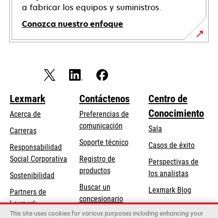
a fabricar los equipos y suministros.
Conozca nuestro enfoque
Lexmark
Contáctenos
Centro de
Conocimiento
Acerca de
Preferencias de
comunicación
Sala
Carreras
opens
Soporte técnico
Casos de éxito
Responsabilidad
in
opens
Social Corporativa
Registro de
Perspectivas de
a
in
productos
los analistas
Sostenibilidad
new
a
Buscar un
tab
Lexmark Blog
Partners de
new
concesionario
Lexmark
tab
This site uses cookies for various purposes including enhancing your