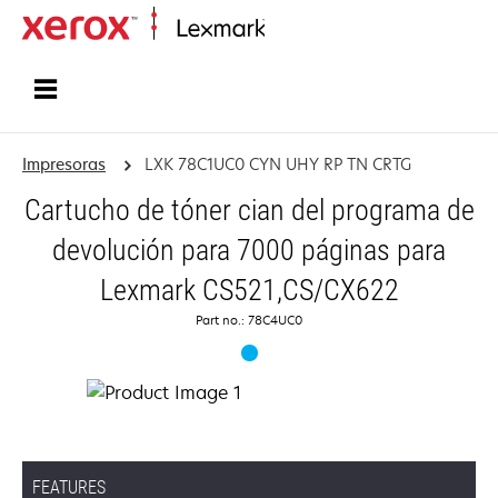
Inicio
Impresoras
LXK 78C1UC0 CYN UHY RP TN CRTG
Cartucho de tóner cian del programa de
devolución para 7000 páginas para
Lexmark CS521,CS/CX622
Part no.: 78C4UC0
FEATURES