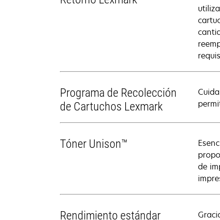
utili
cartu
canti
reemp
requis
Programa de Recolección
Cuida
permi
de Cartuchos Lexmark
Tóner Unison™
Esenc
propo
de im
impre
Rendimiento estándar
Graci