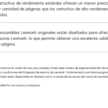
artuchos de rendimiento estándar ofrecen un menor preci
 cantidad de páginas que los cartuchos de alto rendimien
idos.
onsumibles Lexmark originales están diseñados para ofre
soras Lexmark, lo que permite obtener una excelente calid
a página.
ntinuo en modo de una cara (símplex) hasta este número de páginas estándar de ac
s y condiciones del Programa de retorno de Lexmark. Visite lexmark.com/returnprogr
xmark están disponibles en lexmark.com o a través de los socios del canal de Lexmark
iable for any errors or omissions.