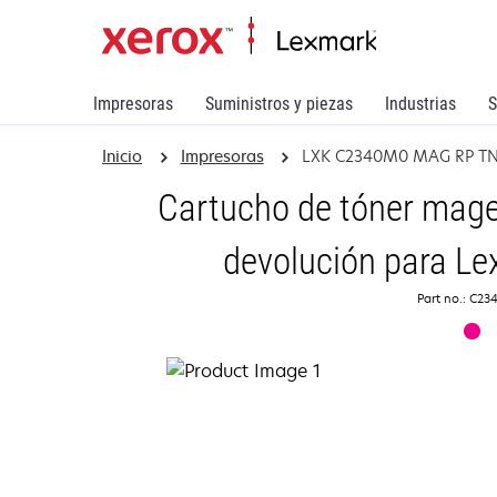
Impresoras
Suministros y piezas
Industrias
S
Inicio
Impresoras
LXK C2340M0 MAG RP TN
Cartucho de tóner mage
devolución para L
Part no.: C2