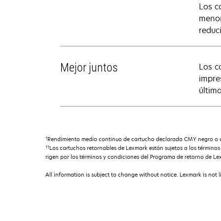
Los c
menor
reduc
Mejor juntos
Los c
impre
últim
†
Rendimiento medio continuo de cartucho declarado CMY negro o co
††
Los cartuchos retornables de Lexmark están sujetos a los término
rigen por los términos y condiciones del Programa de retorno de Le
All information is subject to change without notice. Lexmark is not l