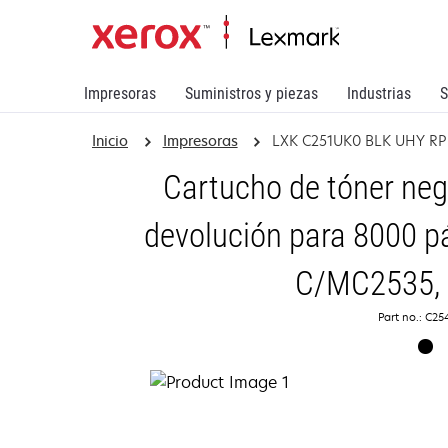
Impresoras
Suministros y piezas
Industrias
S
Inicio
Impresoras
LXK C251UK0 BLK UHY RP
Cartucho de tóner neg
devolución para 8000 p
C/MC2535,
Part no.: C2