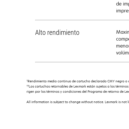
de im
impre
Alto rendimiento
Maxim
compa
menor
volúm
†
Rendimiento medio continuo de cartucho declarado CMY negro o co
††
Los cartuchos retornables de Lexmark están sujetos a los término
rigen por los términos y condiciones del Programa de retorno de Le
All information is subject to change without notice. Lexmark is not l