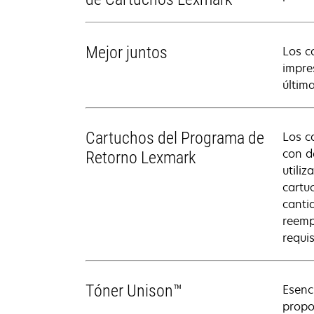
Mejor juntos
Los c
impre
últim
Cartuchos del Programa de
Los c
con d
Retorno Lexmark
utili
cartu
canti
reemp
requis
Tóner Unison™
Esenc
propo