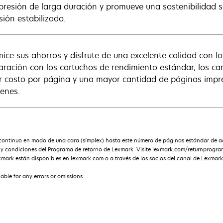
presión de larga duración y promueve una sostenibilidad 
sión estabilizado.
ice sus ahorros y disfrute de una excelente calidad con lo
ración con los cartuchos de rendimiento estándar, los ca
 costo por página y una mayor cantidad de páginas impre
enes.
ntinuo en modo de una cara (símplex) hasta este número de páginas estándar de ac
s y condiciones del Programa de retorno de Lexmark. Visite lexmark.com/returnprogr
xmark están disponibles en lexmark.com o a través de los socios del canal de Lexmark
iable for any errors or omissions.