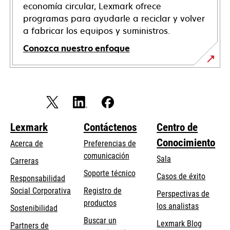
economía circular, Lexmark ofrece
programas para ayudarle a reciclar y volver
a fabricar los equipos y suministros.
Conozca nuestro enfoque
Lexmark
Contáctenos
Centro de
Conocimiento
Acerca de
Preferencias de
comunicación
Sala
Carreras
opens
Soporte técnico
Casos de éxito
Responsabilidad
in
opens
Social Corporativa
Registro de
Perspectivas de
a
in
productos
los analistas
Sostenibilidad
new
a
Buscar un
tab
Lexmark Blog
Partners de
new