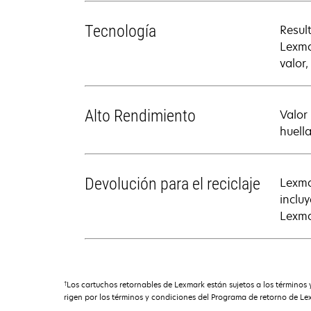
Tecnología
Resul
Lexma
valor
Alto Rendimiento
Valor
huell
Devolución para el reciclaje
Lexma
inclu
Lexma
†
Los cartuchos retornables de Lexmark están sujetos a los término
rigen por los términos y condiciones del Programa de retorno de Le