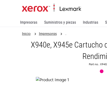
Impresoras
Suministros y piezas
Industrias
S
Inicio
Impresoras
..
X940e, X945e Cartucho d
Rendimi
Part no.: X9