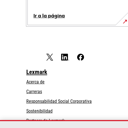
Ir a la página
Lexmark
Acerca de
Carreras
opens
Responsabilidad Social Corporativa
in
Sostenibilidad
a
Partners de Lexmark
new