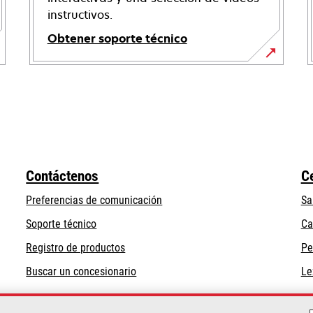
instructivos.
Obtener soporte técnico
opens
in
a
new
tab
Contáctenos
C
Preferencias de comunicación
Sa
opens
Soporte técnico
Ca
in
Registro de productos
Pe
a
Buscar un concesionario
Le
new
tab