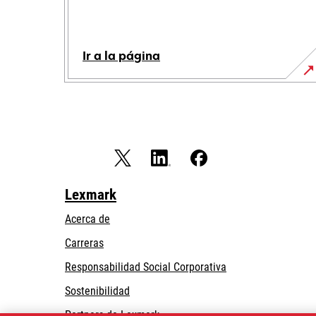
Ir a la página
Lexmark
Acerca de
Carreras
opens
Responsabilidad Social Corporativa
in
Sostenibilidad
a
Partners de Lexmark