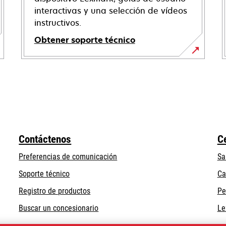
interactivas y una selección de vídeos
instructivos.
Obtener soporte técnico
opens
in
a
new
tab
Contáctenos
C
Preferencias de comunicación
Sa
opens
Soporte técnico
Ca
in
Registro de productos
Pe
a
Buscar un concesionario
Le
new
tab