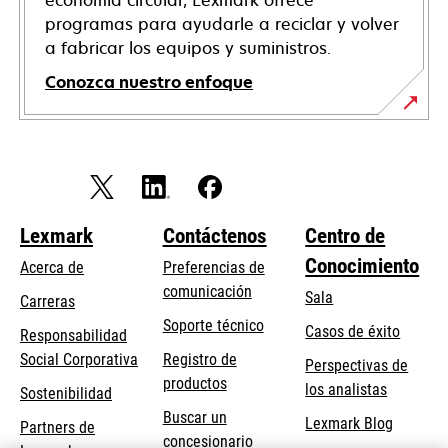
economía circular, Lexmark ofrece
programas para ayudarle a reciclar y volver
a fabricar los equipos y suministros.
Conozca nuestro enfoque
Lexmark
Contáctenos
Centro de
Conocimiento
Acerca de
Preferencias de
comunicación
Sala
Carreras
opens
Soporte técnico
Casos de éxito
Responsabilidad
in
opens
Social Corporativa
Registro de
Perspectivas de
a
in
productos
los analistas
Sostenibilidad
new
a
Buscar un
tab
Lexmark Blog
Partners de
new
concesionario