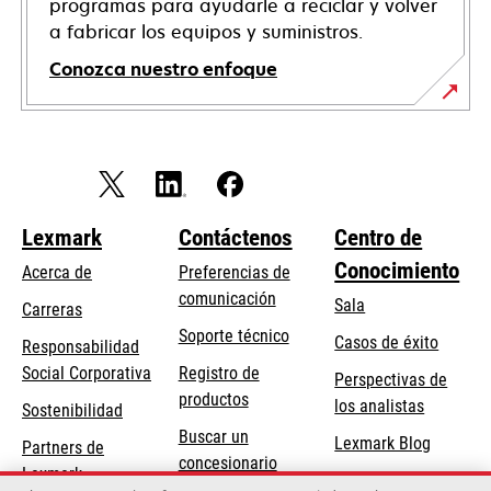
programas para ayudarle a reciclar y volver
a fabricar los equipos y suministros.
Conozca nuestro enfoque
Lexmark
Contáctenos
Centro de
Conocimiento
Acerca de
Preferencias de
comunicación
Sala
Carreras
opens
Soporte técnico
Casos de éxito
Responsabilidad
in
opens
Social Corporativa
Registro de
Perspectivas de
a
in
productos
los analistas
Sostenibilidad
new
a
Buscar un
tab
Lexmark Blog
Partners de
new
concesionario
Lexmark
tab