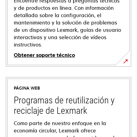
Encuentre respuestas a preguntas técnicas
y de productos en línea. Con información
detallada sobre la configuración, el
mantenimiento y la solución de problemas
de un dispositivo Lexmark, guías de usuario
interactivas y una selección de vídeos
instructivos.
Obtener soporte técnico
opens
in
a
PÁGINA WEB
new
tab
Programas de reutilización y
reciclaje de Lexmark
Como parte de nuestro enfoque en la
economía circular, Lexmark ofrece