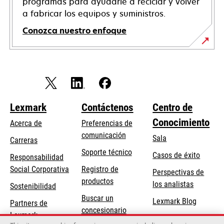
programas para ayudarle a reciclar y volver
a fabricar los equipos y suministros.
Conozca nuestro enfoque
Lexmark
Contáctenos
Centro de
Conocimiento
Acerca de
Preferencias de
comunicación
Sala
Carreras
opens
Soporte técnico
Casos de éxito
Responsabilidad
in
opens
Social Corporativa
Registro de
Perspectivas de
a
in
productos
los analistas
Sostenibilidad
new
a
Buscar un
tab
Lexmark Blog
Partners de
new
concesionario
Lexmark
tab