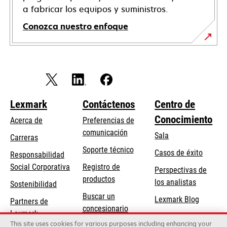
a fabricar los equipos y suministros.
Conozca nuestro enfoque
Lexmark
Contáctenos
Centro de
Conocimiento
Acerca de
Preferencias de
comunicación
Sala
Carreras
opens
Soporte técnico
Casos de éxito
Responsabilidad
in
opens
Social Corporativa
Registro de
Perspectivas de
a
in
productos
los analistas
Sostenibilidad
new
a
Buscar un
tab
Lexmark Blog
Partners de
new
concesionario
Lexmark
tab
This site uses cookies for various purposes including enhancing your