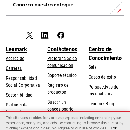
Conozca nuestro enfoque
Lexmark
Contáctenos
Centro de
Conocimiento
Acerca de
Preferencias de
comunicación
Sala
Carreras
opens
Soporte técnico
Casos de éxito
Responsabilidad
in
opens
Social Corporativa
Registro de
Perspectivas de
a
in
productos
los analistas
Sostenibilidad
new
a
Buscar un
tab
Lexmark Blog
Partners de
new
concesionario
Lexmark
tab
This site uses cookies for various purposes including enhancing your
experience, analytics, and ads. By continuing to browse this site or by
clicking "Accept and close", you agree to our use of cookies.
For
Lexmark International, Inc., una empresa de Xerox