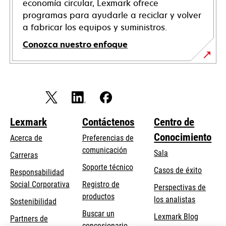
economía circular, Lexmark ofrece
programas para ayudarle a reciclar y volver
a fabricar los equipos y suministros.
Conozca nuestro enfoque
Lexmark
Contáctenos
Centro de
Conocimiento
Acerca de
Preferencias de
comunicación
Sala
Carreras
opens
Soporte técnico
Casos de éxito
Responsabilidad
in
opens
Social Corporativa
Registro de
Perspectivas de
a
in
productos
los analistas
Sostenibilidad
new
a
Buscar un
tab
Lexmark Blog
Partners de
new
concesionario