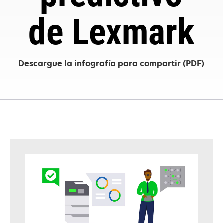
de Lexmark
ope
Descargue la infografía para compartir (PDF)
in
a
new
tab