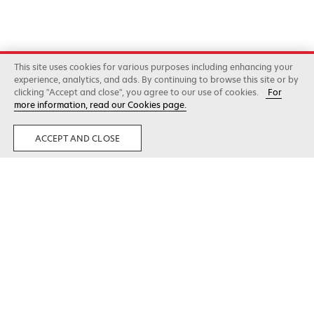
El soporte predictivo MPS de Lexmark
This site uses cookies for various purposes including enhancing your
experience, analytics, and ads. By continuing to browse this site or by
puede dar como resultado un soporte de
clicking "Accept and close", you agree to our use of cookies.
For
more information, read our Cookies page.
dispositivos consistente y económico que se
destaca de la competencia.
ACCEPT AND CLOSE
Lexmark
Contáctenos
Centro de
Conocimiento
Acerca de
Preferencias de
comunicación
Sala
Carreras
opens
Soporte técnico
Casos de éxito
Responsabilidad
in
opens
Social Corporativa
Registro de