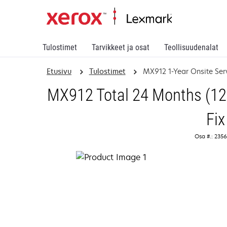
Tulostimet
Tarvikkeet ja osat
Teollisuudenalat
Etusivu
Tulostimet
MX912 1-Year Onsite Ser
MX912 Total 24 Months (12
Fix
Osa #.: 235