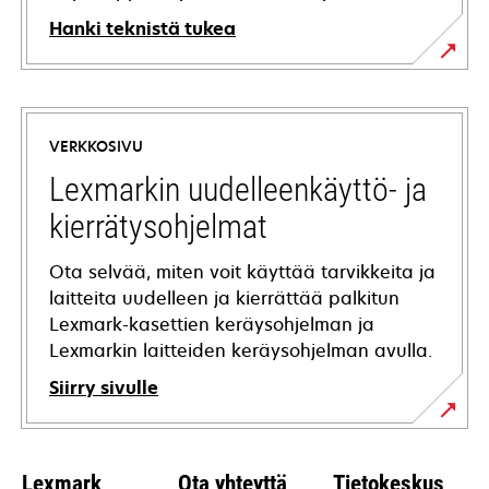
Hanki teknistä tukea
opens
in
a
VERKKOSIVU
new
tab
Lexmarkin uudelleenkäyttö- ja
kierrätysohjelmat
Ota selvää, miten voit käyttää tarvikkeita ja
laitteita uudelleen ja kierrättää palkitun
Lexmark-kasettien keräysohjelman ja
Lexmarkin laitteiden keräysohjelman avulla.
Siirry sivulle
Lexmark
Ota yhteyttä
Tietokeskus