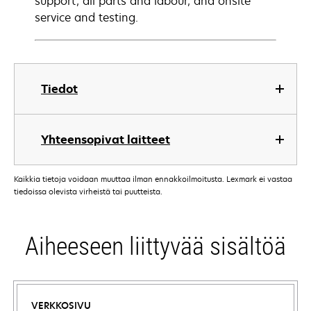
support, all parts and labour, and onsite
service and testing.
Tiedot
Yhteensopivat laitteet
Kaikkia tietoja voidaan muuttaa ilman ennakkoilmoitusta. Lexmark ei vastaa
tiedoissa olevista virheistä tai puutteista.
Aiheeseen liittyvää sisältöä
VERKKOSIVU