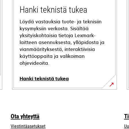
Hanki teknistä tukea
Löydä vastauksia tuote- ja teknisiin
kysymyksiin verkosta. Sisältää
yksityiskohtaisia tietoja Lexmark-
laitteen asennuksesta, ylläpidosta ja
vianmäärityksestä, interaktiivisia
käyttöoppaita ja valikoiman
ohjevideoita.
Hanki teknistä tukea
opens
in
a
new
Ota yhteyttä
T
tab
Viestintäasetukset
Uu