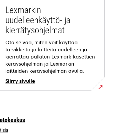
Lexmarkin
uudelleenkäyttö- ja
kierrätysohjelmat
Ota selvää, miten voit käyttää
tarvikkeita ja laitteita uudelleen ja
kierrättää palkitun Lexmark-kasettien
keräysohjelman ja Lexmarkin
laitteiden keräysohjelman avulla.
Siirry sivulle
ietokeskus
tisia