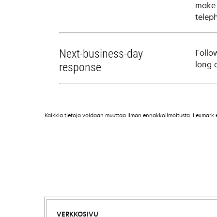
make 
telep
Next-business-day
Follo
long 
response
Kaikkia tietoja voidaan muuttaa ilman ennakkoilmoitusta. Lexmark ei 
VERKKOSIVU