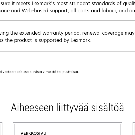
sure it meets Lexmark’s most stringent standards of quali
hone and Web-based support, all parts and labour, and ons
wing the extended-warranty period, renewal coverage may 
as the product is supported by Lexmark.
vastaa tiedoissa olevista virheistä tai puutteista.
Aiheeseen liittyvää sisältöä
VERKKOSIVU