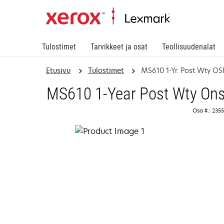
Tulostimet
Tarvikkeet ja osat
Teollisuudenalat
Etusivu
Tulostimet
MS610 1-Yr. Post Wty O
MS610 1-Year Post Wty Ons
Osa #.: 235