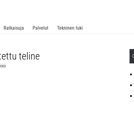
Ratkaisuja
Palvelut
Tekninen tuki
tettu teline
0053