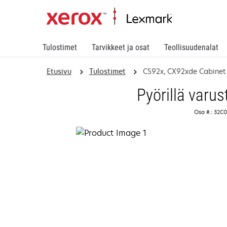
Tulostimet
Tarvikkeet ja osat
Teollisuudenalat
Etusivu
Tulostimet
CS92x, CX92xde Cabinet
Pyörillä varus
Osa #.: 32C