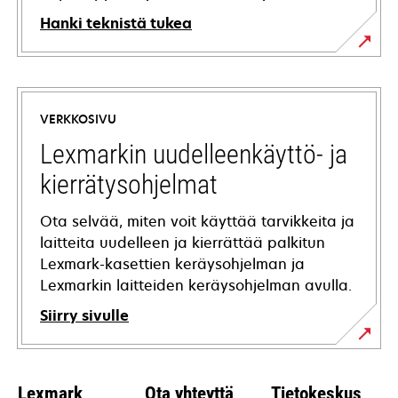
Hanki teknistä tukea
opens
in
a
VERKKOSIVU
new
tab
Lexmarkin uudelleenkäyttö- ja
kierrätysohjelmat
Ota selvää, miten voit käyttää tarvikkeita ja
laitteita uudelleen ja kierrättää palkitun
Lexmark-kasettien keräysohjelman ja
Lexmarkin laitteiden keräysohjelman avulla.
Siirry sivulle
Lexmark
Ota yhteyttä
Tietokeskus