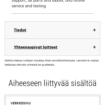
support, all parts and labour, and onsite
service and testing.
Tiedot
Yhteensopivat laitteet
Kaikkia tietoja voidaan muuttaa ilman ennakkoilmoitusta. Lexmark ei vastaa
tiedoissa olevista virheistä tai puutteista.
Aiheeseen liittyvää sisältöä
VERKKOSIVU