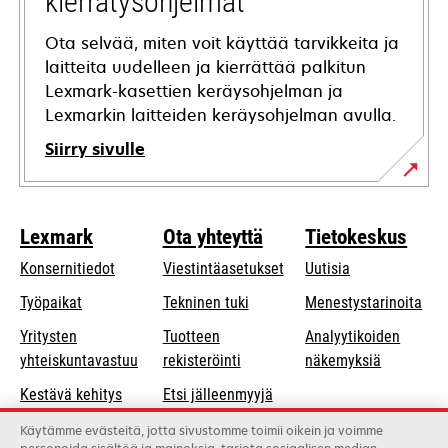
kierrätysohjelmat
Ota selvää, miten voit käyttää tarvikkeita ja
laitteita uudelleen ja kierrättää palkitun
Lexmark-kasettien keräysohjelman ja
Lexmarkin laitteiden keräysohjelman avulla.
Siirry sivulle
Lexmark
Ota yhteyttä
Tietokeskus
Konsernitiedot
Viestintäasetukset
Uutisia
opens
Työpaikat
Tekninen tuki
Menestystarinoita
in
Yritysten
Tuotteen
Analyytikoiden
a
opens
yhteiskuntavastuu
rekisteröinti
näkemyksiä
new
in
Kestävä kehitys
Etsi jälleenmyyjä
tab
a
Lexmarkin
Luettelo
Käytämme evästeitä, jotta sivustomme toimii oikein ja voimme
new