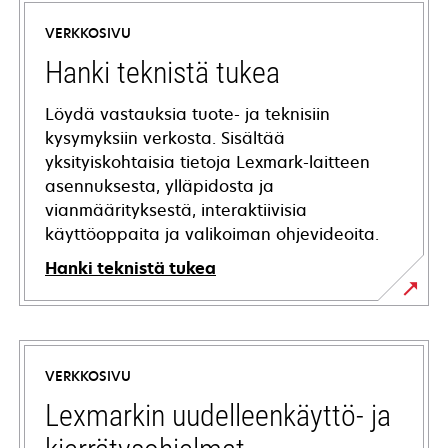
VERKKOSIVU
Hanki teknistä tukea
Löydä vastauksia tuote- ja teknisiin
kysymyksiin verkosta. Sisältää
yksityiskohtaisia tietoja Lexmark-laitteen
asennuksesta, ylläpidosta ja
vianmäärityksestä, interaktiivisia
käyttöoppaita ja valikoiman ohjevideoita.
Hanki teknistä tukea
opens
in
a
VERKKOSIVU
new
tab
Lexmarkin uudelleenkäyttö- ja