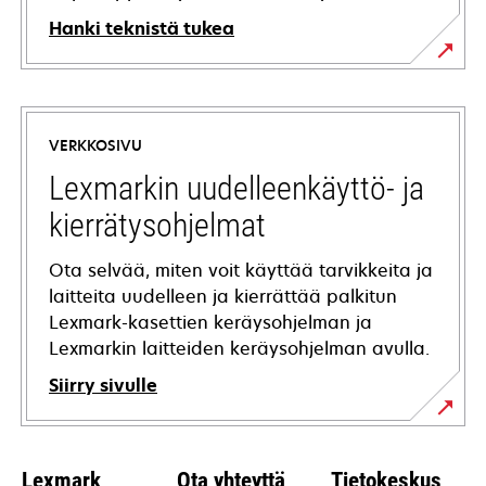
Hanki teknistä tukea
opens
in
a
VERKKOSIVU
new
tab
Lexmarkin uudelleenkäyttö- ja
kierrätysohjelmat
Ota selvää, miten voit käyttää tarvikkeita ja
laitteita uudelleen ja kierrättää palkitun
Lexmark-kasettien keräysohjelman ja
Lexmarkin laitteiden keräysohjelman avulla.
Siirry sivulle
Lexmark
Ota yhteyttä
Tietokeskus