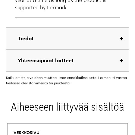
year at a time as long as the product is
supported by Lexmark.
Tiedot
Yhteensopivat laitteet
Kaikkia tietoja voidaan muuttaa ilman ennakkoilmoitusta. Lexmark ei vastaa
tiedoissa olevista virheistä tai puutteista.
Aiheeseen liittyvää sisältöä
VERKKOSIVU