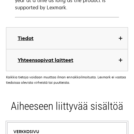
year at a time as long as the product is
supported by Lexmark.
Tiedot
Yhteensopivat laitteet
Kaikkia tietoja voidaan muuttaa ilman ennakkoilmoitusta. Lexmark ei vastaa
tiedoissa olevista virheistä tai puutteista.
Aiheeseen liittyvää sisältöä
VERKKOSIVU