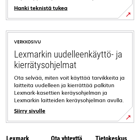
Hanki teknistä tukea
opens
in
a
VERKKOSIVU
new
tab
Lexmarkin uudelleenkäyttö- ja
kierrätysohjelmat
Ota selvää, miten voit käyttää tarvikkeita ja
laitteita uudelleen ja kierrättää palkitun
Lexmark-kasettien keräysohjelman ja
Lexmarkin laitteiden keräysohjelman avulla.
Siirry sivulle
Lexmark
Ota yhteyttä
Tietokeskus