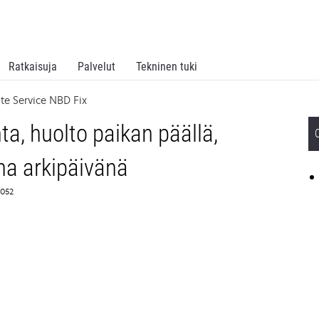
Ratkaisuja
Palvelut
Tekninen tuki
e Service NBD Fix
, huolto paikan päällä,
na arkipäivänä
2052