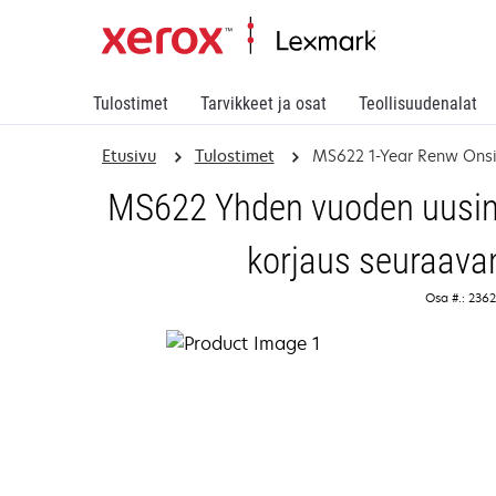
Tulostimet
Tarvikkeet ja osat
Teollisuudenalat
Etusivu
Tulostimet
MS622 1-Year Renw Onsit
MS622 Yhden vuoden uusinta
korjaus seuraava
Osa #.: 236