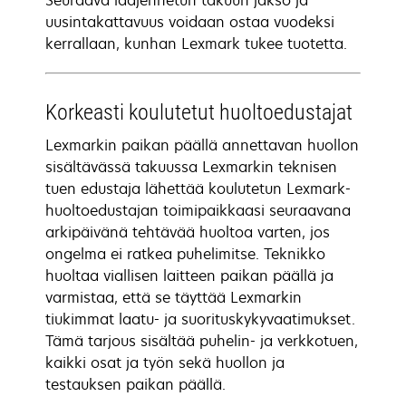
Seuraava laajennetun takuun jakso ja
uusintakattavuus voidaan ostaa vuodeksi
kerrallaan, kunhan Lexmark tukee tuotetta.
Korkeasti koulutetut huoltoedustajat
Lexmarkin paikan päällä annettavan huollon
sisältävässä takuussa Lexmarkin teknisen
tuen edustaja lähettää koulutetun Lexmark-
huoltoedustajan toimipaikkaasi seuraavana
arkipäivänä tehtävää huoltoa varten, jos
ongelma ei ratkea puhelimitse. Teknikko
huoltaa viallisen laitteen paikan päällä ja
varmistaa, että se täyttää Lexmarkin
tiukimmat laatu- ja suorituskykyvaatimukset.
Tämä tarjous sisältää puhelin- ja verkkotuen,
kaikki osat ja työn sekä huollon ja
testauksen paikan päällä.