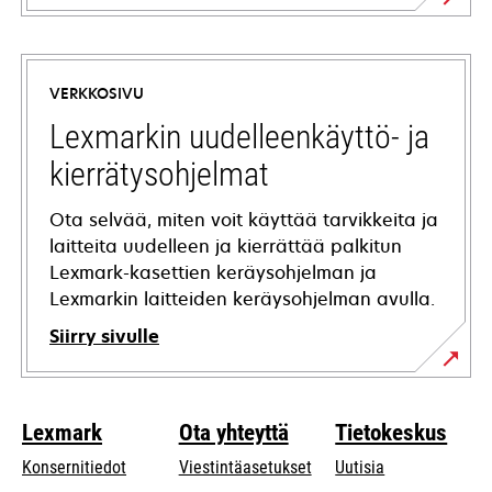
opens
in
a
VERKKOSIVU
new
tab
Lexmarkin uudelleenkäyttö- ja
kierrätysohjelmat
Ota selvää, miten voit käyttää tarvikkeita ja
laitteita uudelleen ja kierrättää palkitun
Lexmark-kasettien keräysohjelman ja
Lexmarkin laitteiden keräysohjelman avulla.
Siirry sivulle
Lexmark
Ota yhteyttä
Tietokeskus
Konsernitiedot
Viestintäasetukset
Uutisia