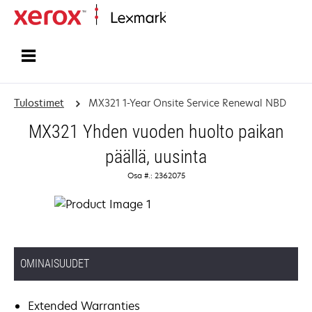
Etusivu
Tulostimet
MX321 1-Year Onsite Service Renewal NBD
MX321 Yhden vuoden huolto paikan
päällä, uusinta
Osa #.: 2362075
OMINAISUUDET
Extended Warranties