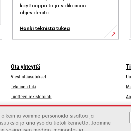
käyttöoppaita ja valikoiman
ohjevideoita.
Hanki teknistä tukea
opens
in
a
new
Ota yhteyttä
T
tab
Viestintäasetukset
Uu
opens
Tekninen tuki
Me
in
Tuotteen rekisteröinti
An
a
Etsi jälleenmyyjä
new
tab
 oikein ja voimme personoida sisältöä ja
Luettelo tukkukauppiaista
isuuksia ja analysoida tietoliikennettä. Jaamme
mme sosiaalisen median, mainonta- ja