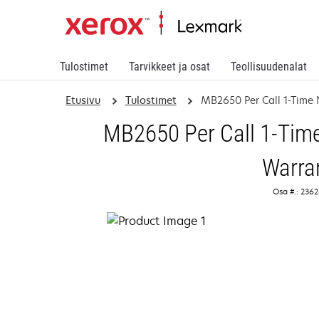
Tulostimet
Tarvikkeet ja osat
Teollisuudenalat
Etusivu
Tulostimet
MB2650 Per Call 1-Time
MB2650 Per Call 1-Time
Warra
Osa #.: 236