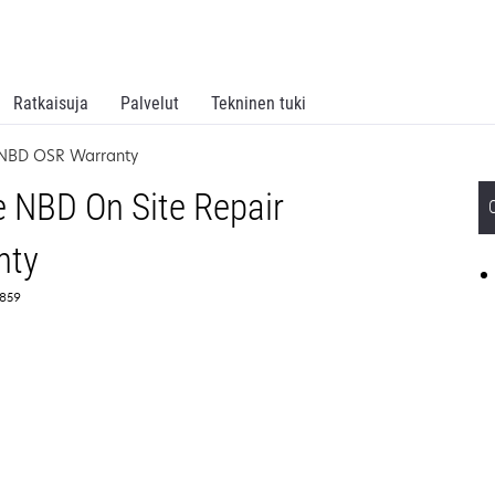
Ratkaisuja
Palvelut
Tekninen tuki
 NBD OSR Warranty
 NBD On Site Repair
nty
2859