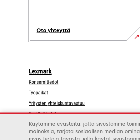
Ota yhteyttä
Lexmark
Konsernitiedot
Työpaikat
opens
Yritysten yhteiskuntavastuu
in
Kestävä kehitys
a
Käytämme evästeitä, jotta sivustomme toimii
Lexmarkin kumppanit
new
mainoksia, tarjota sosiaalisen median omina
tab
myös tietoja tavasta, jolla käytät sivustoa