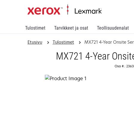
Tulostimet
Tarvikkeet ja osat
Teollisuudenalat
Etusivu
Tulostimet
MX721 4-Year Onsite Ser
MX721 4-Year Onsite
Osa #.: 236