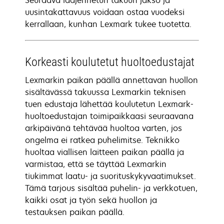
Seuraava laajennetun takuun jakso ja
uusintakattavuus voidaan ostaa vuodeksi
kerrallaan, kunhan Lexmark tukee tuotetta.
Korkeasti koulutetut huoltoedustajat
Lexmarkin paikan päällä annettavan huollon
sisältävässä takuussa Lexmarkin teknisen
tuen edustaja lähettää koulutetun Lexmark-
huoltoedustajan toimipaikkaasi seuraavana
arkipäivänä tehtävää huoltoa varten, jos
ongelma ei ratkea puhelimitse. Teknikko
huoltaa viallisen laitteen paikan päällä ja
varmistaa, että se täyttää Lexmarkin
tiukimmat laatu- ja suorituskykyvaatimukset.
Tämä tarjous sisältää puhelin- ja verkkotuen,
kaikki osat ja työn sekä huollon ja
testauksen paikan päällä.