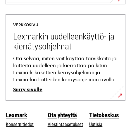
opens
in
a
VERKKOSIVU
new
tab
Lexmarkin uudelleenkäyttö- ja
kierrätysohjelmat
Ota selvää, miten voit käyttää tarvikkeita ja
laitteita uudelleen ja kierrättää palkitun
Lexmark-kasettien keräysohjelman ja
Lexmarkin laitteiden keräysohjelman avulla.
Siirry sivulle
Lexmark
Ota yhteyttä
Tietokeskus
Konsernitiedot
Viestintäasetukset
Uutisia