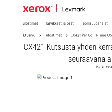
Tulostimet
Tarvikkeet ja osat
Teollisuudenalat
Etusivu
Tulostimet
CX421 Per Call 1-Time 
CX421 Kutsusta yhden kerra
seuraavana a
Osa #.: 236