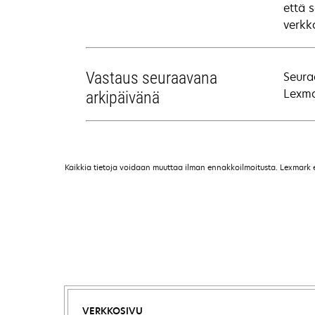
että 
verkk
Vastaus seuraavana
Seura
Lexma
arkipäivänä
Kaikkia tietoja voidaan muuttaa ilman ennakkoilmoitusta. Lexmark ei 
VERKKOSIVU