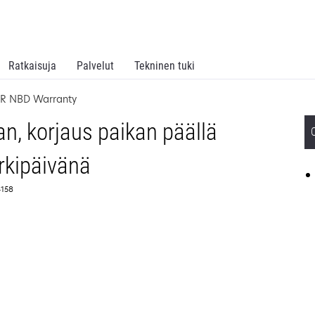
Ratkaisuja
Palvelut
Tekninen tuki
OSR NBD Warranty
n, korjaus paikan päällä
rkipäivänä
4158