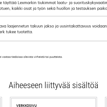
se täyttää Lexmarkin tiukimmat laatu- ja suorituskykyvaatim
otuen, kaikki osat ja työn sekä huollon ja testauksen paika
ava laajennetun takuun jakso ja uusintakattavuus voidaan
rk tukee tuotetta.
vastaa tiedoissa olevista virheistä tai puutteista.
Aiheeseen liittyvää sisältöä
VERKKOSIVU