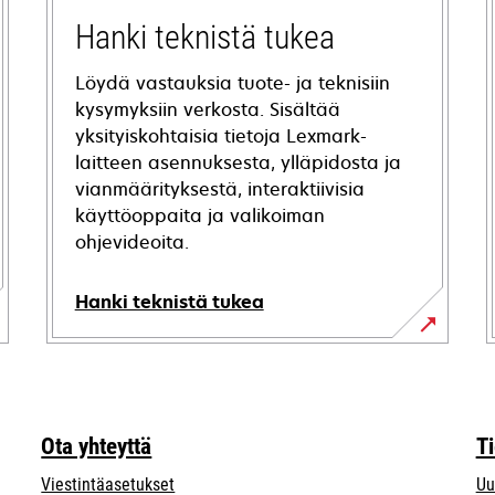
Hanki teknistä tukea
Löydä vastauksia tuote- ja teknisiin
kysymyksiin verkosta. Sisältää
yksityiskohtaisia tietoja Lexmark-
laitteen asennuksesta, ylläpidosta ja
vianmäärityksestä, interaktiivisia
käyttöoppaita ja valikoiman
ohjevideoita.
Hanki teknistä tukea
opens
in
a
new
Ota yhteyttä
T
tab
Viestintäasetukset
Uu