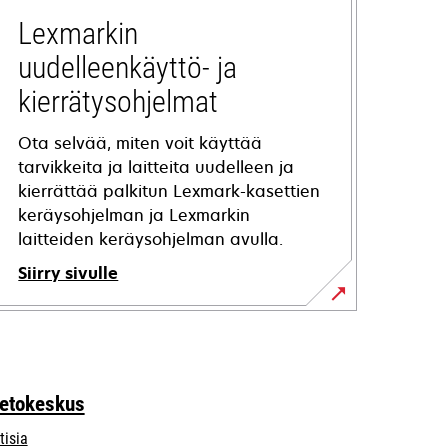
Lexmarkin
uudelleenkäyttö- ja
kierrätysohjelmat
Ota selvää, miten voit käyttää
tarvikkeita ja laitteita uudelleen ja
kierrättää palkitun Lexmark-kasettien
keräysohjelman ja Lexmarkin
laitteiden keräysohjelman avulla.
Siirry sivulle
ietokeskus
tisia