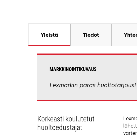
Yleistä
Tiedot
Yhtee
MARKKINOINTIKUVAUS
Lexmarkin paras huoltotarjous!
Korkeasti koulutetut
Lexma
lähet
huoltoedustajat
varte