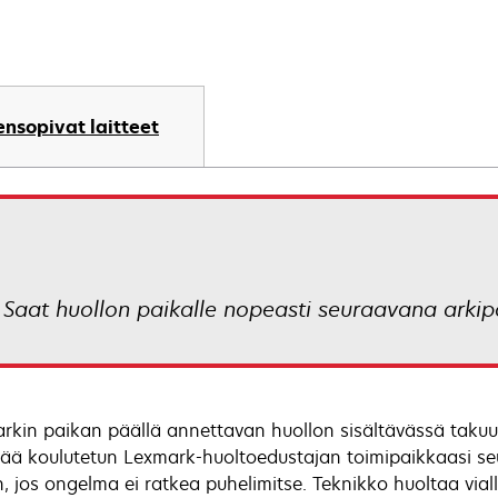
nsopivat laitteet
 Saat huollon paikalle nopeasti seuraavana arkip
rkin paikan päällä annettavan huollon sisältävässä takuu
tää koulutetun Lexmark-huoltoedustajan toimipaikkaasi s
n, jos ongelma ei ratkea puhelimitse. Teknikko huoltaa viall