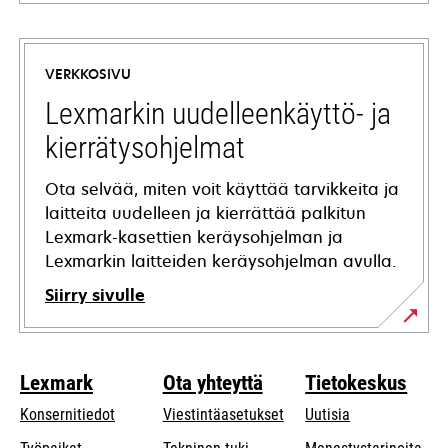
opens
in
a
VERKKOSIVU
new
tab
Lexmarkin uudelleenkäyttö- ja
kierrätysohjelmat
Ota selvää, miten voit käyttää tarvikkeita ja
laitteita uudelleen ja kierrättää palkitun
Lexmark-kasettien keräysohjelman ja
Lexmarkin laitteiden keräysohjelman avulla.
Siirry sivulle
Lexmark
Ota yhteyttä
Tietokeskus
Konsernitiedot
Viestintäasetukset
Uutisia
opens