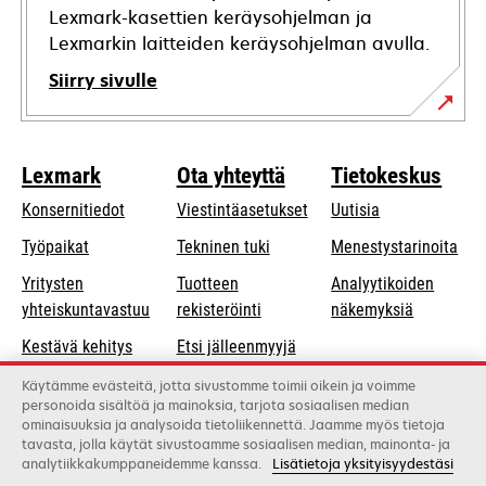
Lexmark-kasettien keräysohjelman ja
Lexmarkin laitteiden keräysohjelman avulla.
Siirry sivulle
Lexmark
Ota yhteyttä
Tietokeskus
Konsernitiedot
Viestintäasetukset
Uutisia
opens
Työpaikat
Tekninen tuki
Menestystarinoita
in
Yritysten
Tuotteen
Analyytikoiden
a
opens
yhteiskuntavastuu
rekisteröinti
näkemyksiä
new
in
Kestävä kehitys
Etsi jälleenmyyjä
tab
a
Lexmarkin
Luettelo
Käytämme evästeitä, jotta sivustomme toimii oikein ja voimme
new
personoida sisältöä ja mainoksia, tarjota sosiaalisen median
kumppanit
tukkukauppiaista
tab
ominaisuuksia ja analysoida tietoliikennettä. Jaamme myös tietoja
tavasta, jolla käytät sivustoamme sosiaalisen median, mainonta- ja
analytiikkakumppaneidemme kanssa.
Lisätietoja yksityisyydestäsi
Lexmark International, Inc., Xeroxin yritys