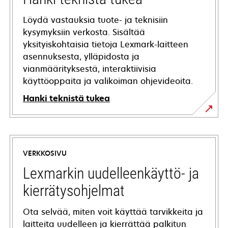
Löydä vastauksia tuote- ja teknisiin
kysymyksiin verkosta. Sisältää
yksityiskohtaisia tietoja Lexmark-laitteen
asennuksesta, ylläpidosta ja
vianmäärityksestä, interaktiivisia
käyttöoppaita ja valikoiman ohjevideoita.
Hanki teknistä tukea
opens
in
a
VERKKOSIVU
new
tab
Lexmarkin uudelleenkäyttö- ja
kierrätysohjelmat
Ota selvää, miten voit käyttää tarvikkeita ja
laitteita uudelleen ja kierrättää palkitun