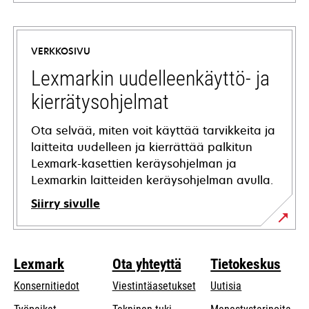
opens
in
a
VERKKOSIVU
new
tab
Lexmarkin uudelleenkäyttö- ja
kierrätysohjelmat
Ota selvää, miten voit käyttää tarvikkeita ja
laitteita uudelleen ja kierrättää palkitun
Lexmark-kasettien keräysohjelman ja
Lexmarkin laitteiden keräysohjelman avulla.
Siirry sivulle
Lexmark
Ota yhteyttä
Tietokeskus
Konsernitiedot
Viestintäasetukset
Uutisia
opens