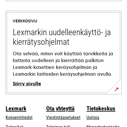
opens
in
a
VERKKOSIVU
new
tab
Lexmarkin uudelleenkäyttö- ja
kierrätysohjelmat
Ota selvää, miten voit käyttää tarvikkeita ja
laitteita uudelleen ja kierrättää palkitun
Lexmark-kasettien keräysohjelman ja
Lexmarkin laitteiden keräysohjelman avulla.
Siirry sivulle
Lexmark
Ota yhteyttä
Tietokeskus
Konsernitiedot
Viestintäasetukset
Uutisia
opens