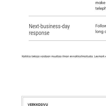
make 
telep
Next-business-day
Follo
long 
response
Kaikkia tietoja voidaan muuttaa ilman ennakkoilmoitusta. Lexmark ei 
VERKKOSIVU