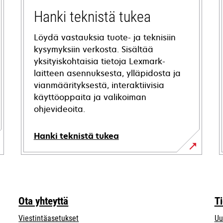
Hanki teknistä tukea
Löydä vastauksia tuote- ja teknisiin
kysymyksiin verkosta. Sisältää
yksityiskohtaisia tietoja Lexmark-
laitteen asennuksesta, ylläpidosta ja
vianmäärityksestä, interaktiivisia
käyttöoppaita ja valikoiman
ohjevideoita.
Hanki teknistä tukea
opens
in
a
new
Ota yhteyttä
T
tab
Viestintäasetukset
Uu