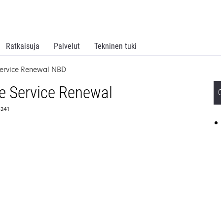
Ratkaisuja
Palvelut
Tekninen tuki
ervice Renewal NBD
e Service Renewal
6241