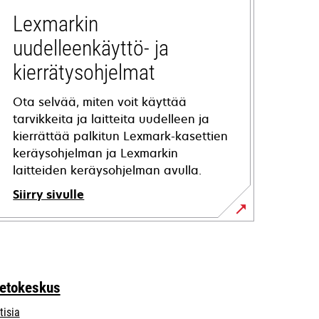
Lexmarkin
uudelleenkäyttö- ja
kierrätysohjelmat
Ota selvää, miten voit käyttää
tarvikkeita ja laitteita uudelleen ja
kierrättää palkitun Lexmark-kasettien
keräysohjelman ja Lexmarkin
laitteiden keräysohjelman avulla.
Siirry sivulle
ietokeskus
tisia