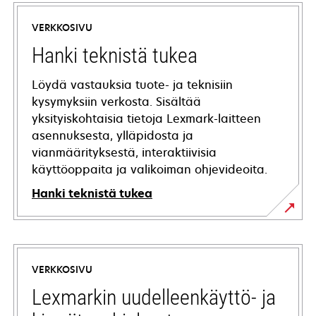
VERKKOSIVU
Hanki teknistä tukea
Löydä vastauksia tuote- ja teknisiin
kysymyksiin verkosta. Sisältää
yksityiskohtaisia tietoja Lexmark-laitteen
asennuksesta, ylläpidosta ja
vianmäärityksestä, interaktiivisia
käyttöoppaita ja valikoiman ohjevideoita.
Hanki teknistä tukea
opens
in
a
VERKKOSIVU
new
tab
Lexmarkin uudelleenkäyttö- ja