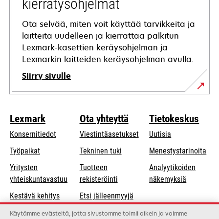
kierrätysohjelmat
Ota selvää, miten voit käyttää tarvikkeita ja
laitteita uudelleen ja kierrättää palkitun
Lexmark-kasettien keräysohjelman ja
Lexmarkin laitteiden keräysohjelman avulla.
Siirry sivulle
Lexmark
Ota yhteyttä
Tietokeskus
Konsernitiedot
Viestintäasetukset
Uutisia
opens
Työpaikat
Tekninen tuki
Menestystarinoita
in
Yritysten
Tuotteen
Analyytikoiden
a
opens
yhteiskuntavastuu
rekisteröinti
näkemyksiä
new
in
Kestävä kehitys
Etsi jälleenmyyjä
tab
a
Lexmarkin
Luettelo
Käytämme evästeitä, jotta sivustomme toimii oikein ja voimme
new