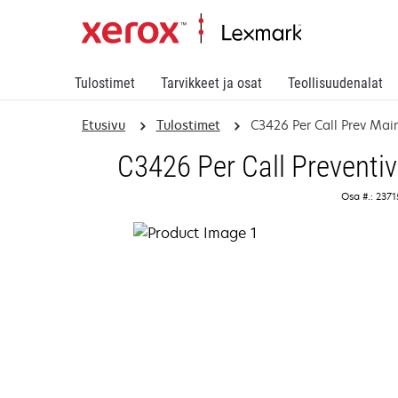
Tulostimet
Tarvikkeet ja osat
Teollisuudenalat
Etusivu
Tulostimet
C3426 Per Call Prev Main
C3426 Per Call Preventi
Osa #.: 237