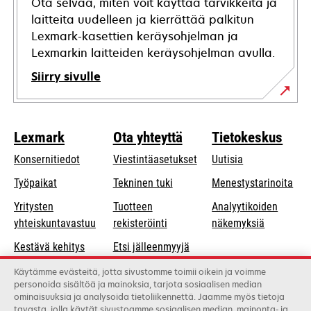
Ota selvää, miten voit käyttää tarvikkeita ja
laitteita uudelleen ja kierrättää palkitun
Lexmark-kasettien keräysohjelman ja
Lexmarkin laitteiden keräysohjelman avulla.
Siirry sivulle
Lexmark
Ota yhteyttä
Tietokeskus
Konsernitiedot
Viestintäasetukset
Uutisia
opens
Työpaikat
Tekninen tuki
Menestystarinoita
in
Yritysten
Tuotteen
Analyytikoiden
a
opens
yhteiskuntavastuu
rekisteröinti
näkemyksiä
new
in
Kestävä kehitys
Etsi jälleenmyyjä
tab
a
Lexmarkin
Luettelo
Käytämme evästeitä, jotta sivustomme toimii oikein ja voimme
new
personoida sisältöä ja mainoksia, tarjota sosiaalisen median
kumppanit
tukkukauppiaista
tab
ominaisuuksia ja analysoida tietoliikennettä. Jaamme myös tietoja
tavasta, jolla käytät sivustoamme sosiaalisen median, mainonta- ja