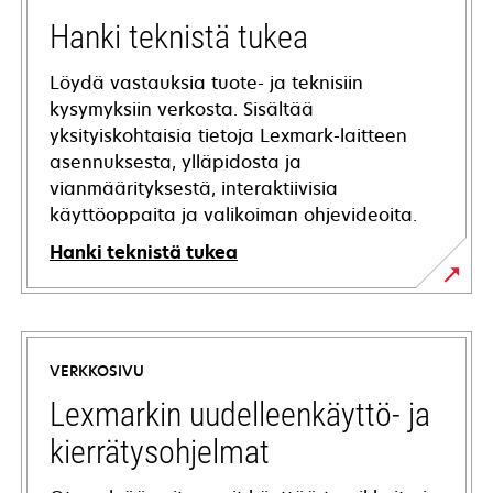
Hanki teknistä tukea
Löydä vastauksia tuote- ja teknisiin
kysymyksiin verkosta. Sisältää
yksityiskohtaisia tietoja Lexmark-laitteen
asennuksesta, ylläpidosta ja
vianmäärityksestä, interaktiivisia
käyttöoppaita ja valikoiman ohjevideoita.
Hanki teknistä tukea
opens
in
a
VERKKOSIVU
new
tab
Lexmarkin uudelleenkäyttö- ja
kierrätysohjelmat