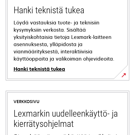
Hanki teknistä tukea
Löydä vastauksia tuote- ja teknisiin
kysymyksiin verkosta. Sisältää
yksityiskohtaisia tietoja Lexmark-laitteen
asennuksesta, ylläpidosta ja
vianmäärityksestä, interaktiivisia
käyttöoppaita ja valikoiman ohjevideoita.
Hanki teknistä tukea
opens
in
a
VERKKOSIVU
new
tab
Lexmarkin uudelleenkäyttö- ja
kierrätysohjelmat