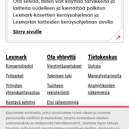
Ota selvää, miten voit käyttää tarvikkeita ja
laitteita uudelleen ja kierrättää palkitun
Lexmark-kasettien keräysohjelman ja
Lexmarkin laitteiden keräysohjelman avulla.
Siirry sivulle
Lexmark
Ota yhteyttä
Tietokeskus
Konsernitiedot
Viestintäasetukset
Uutisia
opens
Työpaikat
Tekninen tuki
Menestystarinoita
in
Yritysten
Tuotteen
Analyytikoiden
a
opens
yhteiskuntavastuu
rekisteröinti
näkemyksiä
new
in
Kestävä kehitys
Etsi jälleenmyyjä
tab
a
Lexmarkin
Luettelo
Käytämme evästeitä, jotta sivustomme toimii oikein ja voimme
new
personoida sisältöä ja mainoksia, tarjota sosiaalisen median
kumppanit
tukkukauppiaista
tab
ominaisuuksia ja analysoida tietoliikennettä. Jaamme myös tietoja
tavasta, jolla käytät sivustoamme sosiaalisen median, mainonta- ja