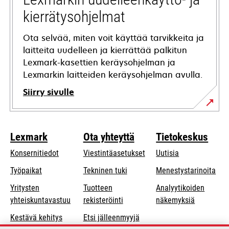
kierrätysohjelmat
Ota selvää, miten voit käyttää tarvikkeita ja
laitteita uudelleen ja kierrättää palkitun
Lexmark-kasettien keräysohjelman ja
Lexmarkin laitteiden keräysohjelman avulla.
Siirry sivulle
Lexmark
Ota yhteyttä
Tietokeskus
Konsernitiedot
Viestintäasetukset
Uutisia
opens
Työpaikat
Tekninen tuki
Menestystarinoita
in
Yritysten
Tuotteen
Analyytikoiden
a
opens
yhteiskuntavastuu
rekisteröinti
näkemyksiä
new
in
Kestävä kehitys
Etsi jälleenmyyjä
tab
a