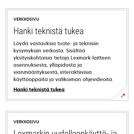
VERKKOSIVU
Hanki teknistä tukea
Löydä vastauksia tuote- ja teknisiin
kysymyksiin verkosta. Sisältää
yksityiskohtaisia tietoja Lexmark-laitteen
asennuksesta, ylläpidosta ja
vianmäärityksestä, interaktiivisia
käyttöoppaita ja valikoiman ohjevideoita.
Hanki teknistä tukea
opens
in
a
VERKKOSIVU
new
tab
Lexmarkin uudelleenkäyttö- ja