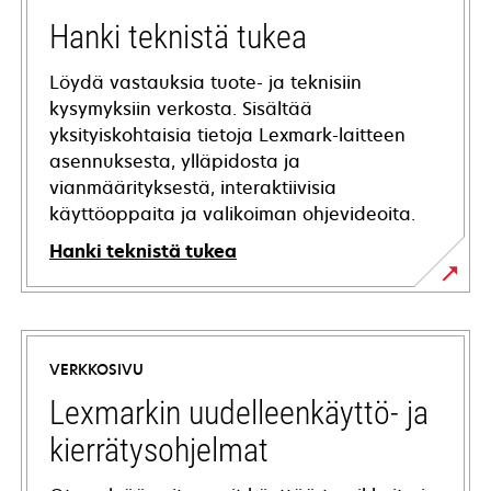
Hanki teknistä tukea
Löydä vastauksia tuote- ja teknisiin
kysymyksiin verkosta. Sisältää
yksityiskohtaisia tietoja Lexmark-laitteen
asennuksesta, ylläpidosta ja
vianmäärityksestä, interaktiivisia
käyttöoppaita ja valikoiman ohjevideoita.
Hanki teknistä tukea
opens
in
a
VERKKOSIVU
new
tab
Lexmarkin uudelleenkäyttö- ja
kierrätysohjelmat