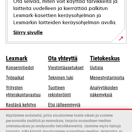
Ota selvää, miten voit käyttää tarvikkeita ja
laitteita uudelleen ja kierrättää palkitun
Lexmark-kasettien keräysohjelman ja
Lexmarkin laitteiden keräysohjelman avulla.
Siirry sivulle
Lexmark
Ota yhteyttä
Tietokeskus
Konsernitiedot
Viestintäasetukset
Uutisia
opens
Työpaikat
Tekninen tuki
Menestystarinoita
in
Yritysten
Tuotteen
Analyytikoiden
a
opens
yhteiskuntavastuu
rekisteröinti
näkemyksiä
new
in
Kestävä kehitys
Etsi jälleenmyyjä
tab
a
Lexmarkin
Luettelo
Käytämme evästeitä, jotta sivustomme toimii oikein ja voimme
new
personoida sisältöä ja mainoksia, tarjota sosiaalisen median
kumppanit
tukkukauppiaista
tab
ominaisuuksia ja analysoida tietoliikennettä. Jaamme myös tietoja
tavasta, jolla käytät sivustoamme sosiaalisen median, mainonta- ja