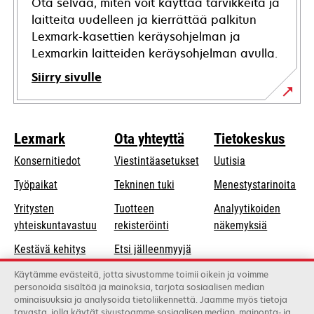
Ota selvää, miten voit käyttää tarvikkeita ja
laitteita uudelleen ja kierrättää palkitun
Lexmark-kasettien keräysohjelman ja
Lexmarkin laitteiden keräysohjelman avulla.
Siirry sivulle
Lexmark
Ota yhteyttä
Tietokeskus
Konsernitiedot
Viestintäasetukset
Uutisia
opens
Työpaikat
Tekninen tuki
Menestystarinoita
in
Yritysten
Tuotteen
Analyytikoiden
a
opens
yhteiskuntavastuu
rekisteröinti
näkemyksiä
new
in
Kestävä kehitys
Etsi jälleenmyyjä
tab
a
Lexmarkin
Luettelo
Käytämme evästeitä, jotta sivustomme toimii oikein ja voimme
new
personoida sisältöä ja mainoksia, tarjota sosiaalisen median
kumppanit
tukkukauppiaista
tab
ominaisuuksia ja analysoida tietoliikennettä. Jaamme myös tietoja
tavasta, jolla käytät sivustoamme sosiaalisen median, mainonta- ja