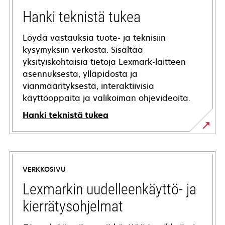
Hanki teknistä tukea
Löydä vastauksia tuote- ja teknisiin
kysymyksiin verkosta. Sisältää
yksityiskohtaisia tietoja Lexmark-laitteen
asennuksesta, ylläpidosta ja
vianmäärityksestä, interaktiivisia
käyttöoppaita ja valikoiman ohjevideoita.
Hanki teknistä tukea
opens
in
a
VERKKOSIVU
new
tab
Lexmarkin uudelleenkäyttö- ja
kierrätysohjelmat