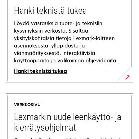
Hanki teknistä tukea
Löydä vastauksia tuote- ja teknisiin
kysymyksiin verkosta. Sisältää
yksityiskohtaisia tietoja Lexmark-laitteen
asennuksesta, ylläpidosta ja
vianmäärityksestä, interaktiivisia
käyttöoppaita ja valikoiman ohjevideoita.
Hanki teknistä tukea
opens
in
a
VERKKOSIVU
new
tab
Lexmarkin uudelleenkäyttö- ja
kierrätysohjelmat