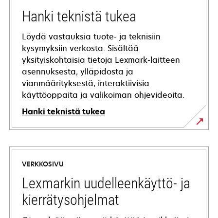
Hanki teknistä tukea
Löydä vastauksia tuote- ja teknisiin
kysymyksiin verkosta. Sisältää
yksityiskohtaisia tietoja Lexmark-laitteen
asennuksesta, ylläpidosta ja
vianmäärityksestä, interaktiivisia
käyttöoppaita ja valikoiman ohjevideoita.
Hanki teknistä tukea
opens
in
a
VERKKOSIVU
new
tab
Lexmarkin uudelleenkäyttö- ja
kierrätysohjelmat