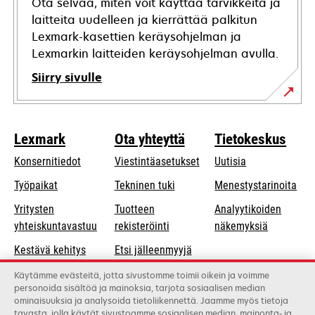
Ota selvää, miten voit käyttää tarvikkeita ja
laitteita uudelleen ja kierrättää palkitun
Lexmark-kasettien keräysohjelman ja
Lexmarkin laitteiden keräysohjelman avulla.
Siirry sivulle
Lexmark
Ota yhteyttä
Tietokeskus
Konsernitiedot
Viestintäasetukset
Uutisia
opens
Työpaikat
Tekninen tuki
Menestystarinoita
in
Yritysten
Tuotteen
Analyytikoiden
a
opens
yhteiskuntavastuu
rekisteröinti
näkemyksiä
new
in
Kestävä kehitys
Etsi jälleenmyyjä
tab
a
Lexmarkin
Luettelo
Käytämme evästeitä, jotta sivustomme toimii oikein ja voimme
new
personoida sisältöä ja mainoksia, tarjota sosiaalisen median
kumppanit
tukkukauppiaista
tab
ominaisuuksia ja analysoida tietoliikennettä. Jaamme myös tietoja
tavasta, jolla käytät sivustoamme sosiaalisen median, mainonta- ja