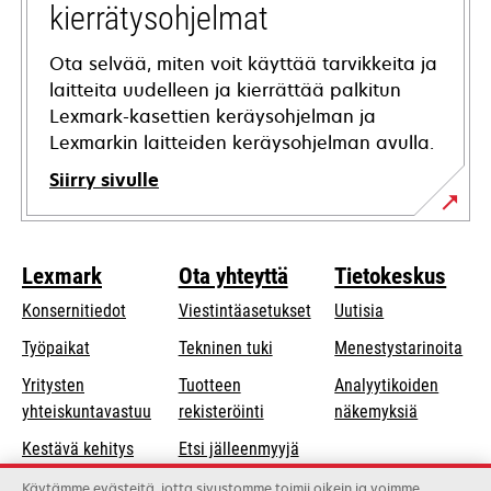
kierrätysohjelmat
Ota selvää, miten voit käyttää tarvikkeita ja
laitteita uudelleen ja kierrättää palkitun
Lexmark-kasettien keräysohjelman ja
Lexmarkin laitteiden keräysohjelman avulla.
Siirry sivulle
Lexmark
Ota yhteyttä
Tietokeskus
Konsernitiedot
Viestintäasetukset
Uutisia
opens
Työpaikat
Tekninen tuki
Menestystarinoita
in
Yritysten
Tuotteen
Analyytikoiden
a
opens
yhteiskuntavastuu
rekisteröinti
näkemyksiä
new
in
Kestävä kehitys
Etsi jälleenmyyjä
tab
a
Lexmarkin
Luettelo
Käytämme evästeitä, jotta sivustomme toimii oikein ja voimme
new