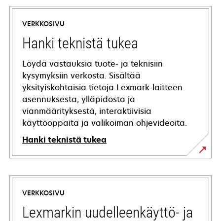
VERKKOSIVU
Hanki teknistä tukea
Löydä vastauksia tuote- ja teknisiin
kysymyksiin verkosta. Sisältää
yksityiskohtaisia tietoja Lexmark-laitteen
asennuksesta, ylläpidosta ja
vianmäärityksestä, interaktiivisia
käyttöoppaita ja valikoiman ohjevideoita.
Hanki teknistä tukea
opens
in
a
VERKKOSIVU
new
tab
Lexmarkin uudelleenkäyttö- ja