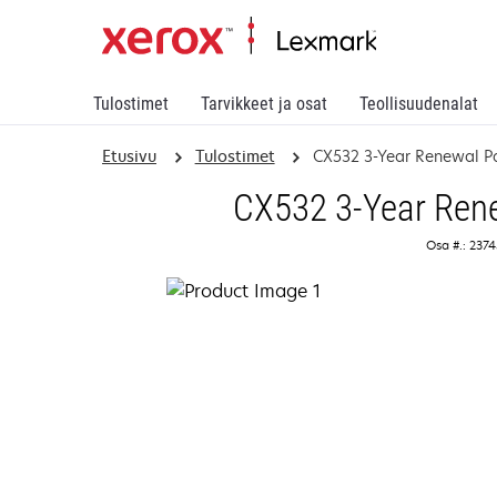
Tulostimet
Tarvikkeet ja osat
Teollisuudenalat
Etusivu
Tulostimet
CX532 3-Year Renewal Pa
CX532 3-Year Rene
Osa #.: 237