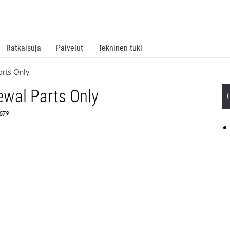
Ratkaisuja
Palvelut
Tekninen tuki
rts Only
wal Parts Only
4579