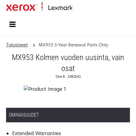
Etusivu
Tulostimet
MX953 3-Year Renewal Parts Only
MX953 Kolmen vuoden uusinta, vain
osat
Osa #.: 2382542
OMINAISUUDET
Extended Warranties