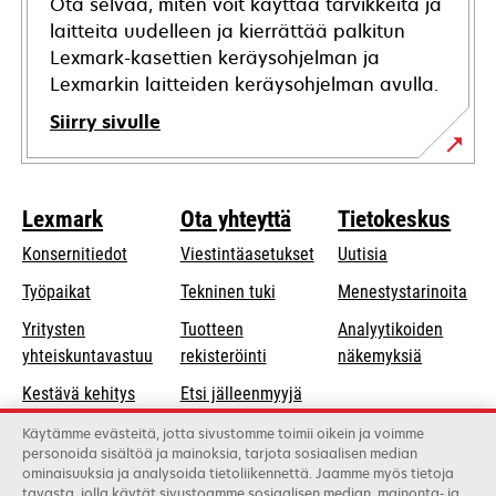
Ota selvää, miten voit käyttää tarvikkeita ja
laitteita uudelleen ja kierrättää palkitun
Lexmark-kasettien keräysohjelman ja
Lexmarkin laitteiden keräysohjelman avulla.
Siirry sivulle
Lexmark
Ota yhteyttä
Tietokeskus
Konsernitiedot
Viestintäasetukset
Uutisia
opens
Työpaikat
Tekninen tuki
Menestystarinoita
in
Yritysten
Tuotteen
Analyytikoiden
a
opens
yhteiskuntavastuu
rekisteröinti
näkemyksiä
new
in
Kestävä kehitys
Etsi jälleenmyyjä
tab
a
Lexmarkin
Luettelo
Käytämme evästeitä, jotta sivustomme toimii oikein ja voimme
new
personoida sisältöä ja mainoksia, tarjota sosiaalisen median
kumppanit
tukkukauppiaista
tab
ominaisuuksia ja analysoida tietoliikennettä. Jaamme myös tietoja
tavasta, jolla käytät sivustoamme sosiaalisen median, mainonta- ja