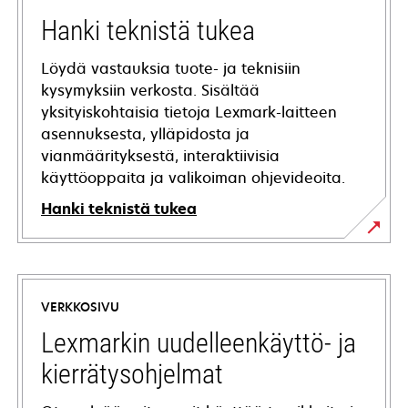
Hanki teknistä tukea
Löydä vastauksia tuote- ja teknisiin
kysymyksiin verkosta. Sisältää
yksityiskohtaisia tietoja Lexmark-laitteen
asennuksesta, ylläpidosta ja
vianmäärityksestä, interaktiivisia
käyttöoppaita ja valikoiman ohjevideoita.
Hanki teknistä tukea
opens
in
a
VERKKOSIVU
new
tab
Lexmarkin uudelleenkäyttö- ja
kierrätysohjelmat